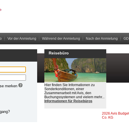
o
Vor der Anmietung
Während der Anmietung
Nach der Anmietung
GD
Reisebüro
Hier finden Sie Informationen zu
Sonderkonditionen, einer
Zusammenarbeit mit Avis, den
Buchungssystemen und vielem mehr...
Informationen für Reisebüros
Impressum
2026 Avis Budge
Co. KG