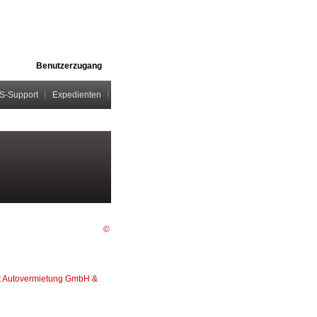
Benutzerzugang
S-Support
Expedienten
©
t Autovermietung GmbH &