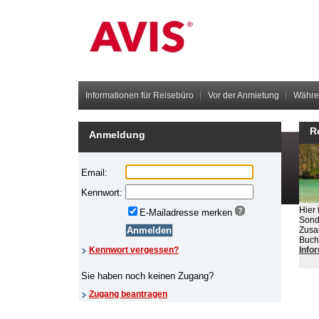
Informationen für Reisebüro
Vor der Anmietung
Währe
R
Anmeldung
Hier 
Sond
Zusa
Buch
Info
Imp