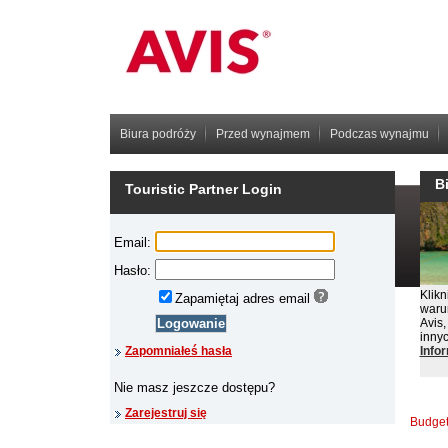
Biura podróży
Przed wynajmem
Podczas wynajmu
B
Touristic Partner Login
Klikn
waru
Avis,
inny
Info
Info
Budget