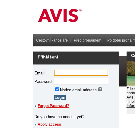
Cestovní kanceláře
Před pronájmem
Po dobu pronáj
C
Přihlášení
Zde n
podm
Avis,
mnoh
Info
Site
Prá
Pod